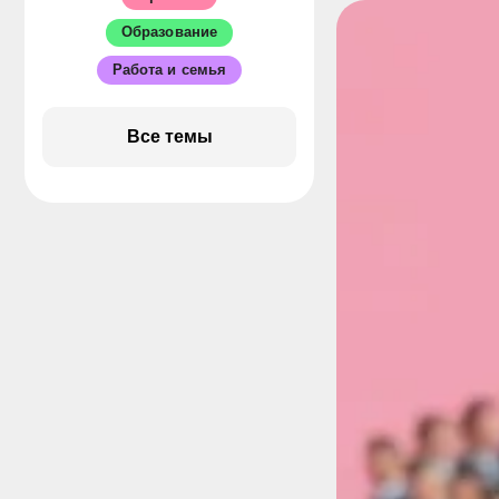
Образование
Работа и семья
Стажёр
Все темы
Отдых и развлечения
Человек дела
Бизнес
Соискателям
Работодателям
Советы по работе
Кейсы
Новости
Студентам
Собеседование