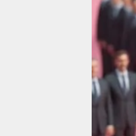
Ищу работу
Ищу сотрудника
Карьерные советы
Полезно
Резюме
Интервью
Круглый стол