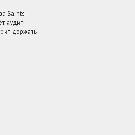
а Saints
ет аудит
тоит держать