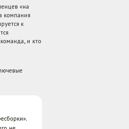
ленцев «на
да компания
руется к
тся
команда, и кто
ключевые
ресборки».
его не