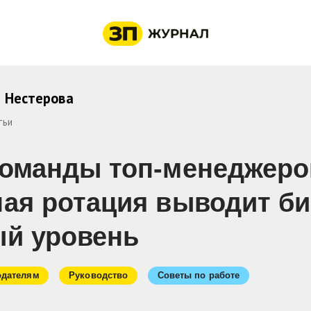
 Нестерова
тьи
команды топ-менеджеров
ная ротация выводит би
ый уровень
одателям
Руководство
Советы по работе