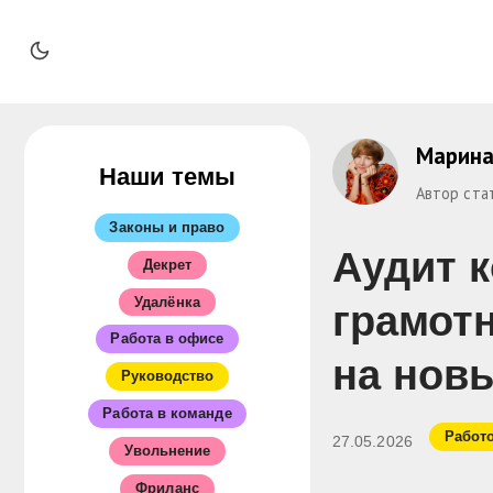
Марина
Наши темы
Автор ста
Законы и право
Аудит 
Декрет
Удалёнка
грамот
Работа в офисе
на нов
Руководство
Работа в команде
Работ
27.05.2026
Увольнение
Фриланс