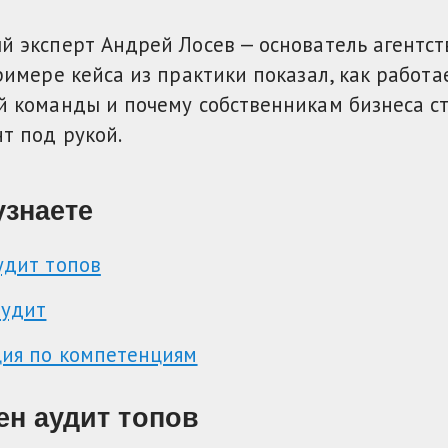
 эксперт Андрей Лосев — основатель агентств
римере кейса из практики показал, как работа
й команды и почему собственникам бизнеса с
т под рукой.
узнаете
удит топов
аудит
ция по компетенциям
ен аудит топов