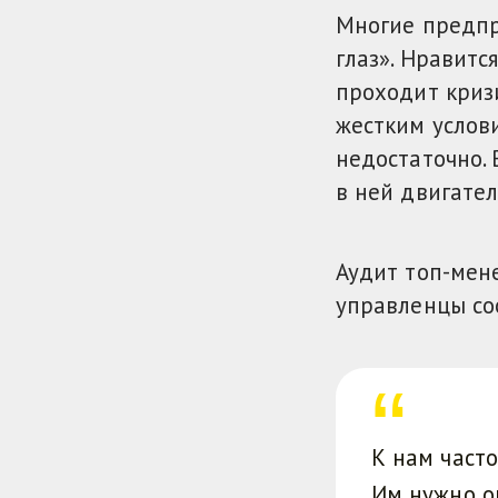
Многие предпр
глаз». Нравитс
проходит криз
жестким услови
недостаточно. 
в ней двигател
Аудит топ-мен
управленцы со
К нам част
Им нужно о